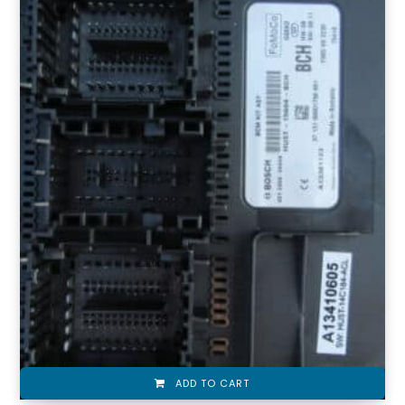
i
t
o
d
ADD TO CART