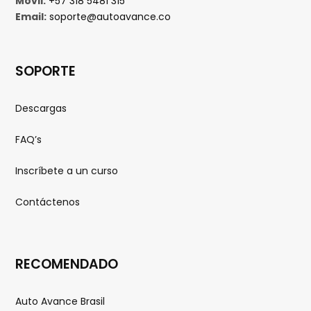
Movil:
+57 318 5481 315
Email:
soporte@autoavance.co
r
SOPORTE
a
Descargas
FAQ’s
s
Inscríbete a un curso
Contáctenos
RECOMENDADO
Auto Avance Brasil