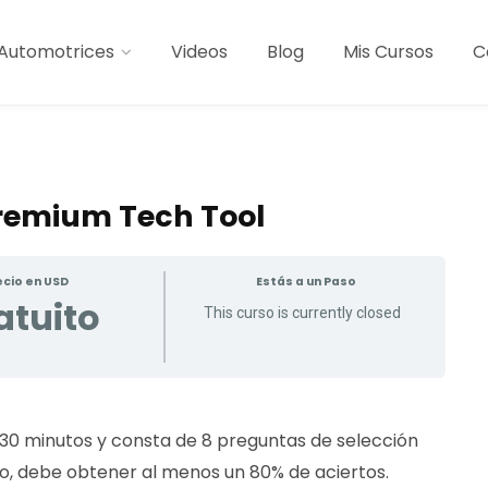
Automotrices
Videos
Blog
Mis Cursos
C
Premium Tech Tool
ecio en USD
Estás a un Paso
atuito
This curso is currently closed
0 minutos y consta de 8 preguntas de selección
do, debe obtener al menos un 80% de aciertos.