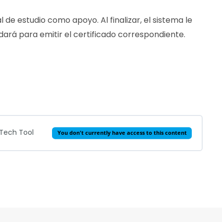
l de estudio como apoyo. Al finalizar, el sistema le
dará para emitir el certificado correspondiente.
 Tech Tool
You don't currently have access to this content