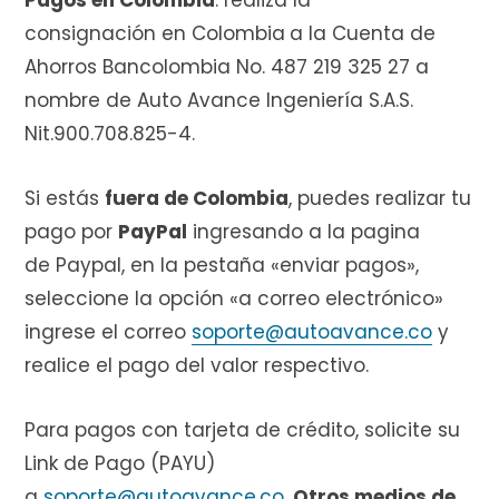
Pagos en Colombia
: realiza la
consignación en Colombia
a la Cuenta de
Ahorros Bancolombia No. 487 219 325 27 a
nombre de Auto Avance Ingeniería S.A.S.
Nit.900.708.825-4.
Si estás
fuera de Colombia
, puedes realizar tu
pago por
PayPal
ingresando a la pagina
de Paypal, en la pestaña «enviar pagos»,
seleccione la opción «a correo electrónico»
ingrese el correo
soporte@autoavance.co
y
realice el pago del valor respectivo.
Para pagos con tarjeta de crédito, solicite su
Link de Pago (PAYU)
a
soporte@autoavance.co
.
Otros medios de