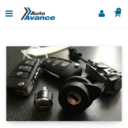
0
C
a
r
r