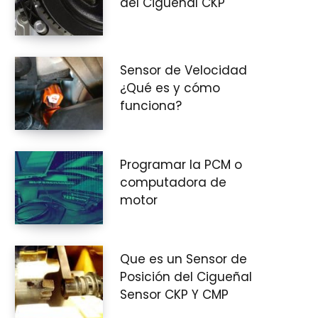
del Cigüeñal CKP
i
Sensor de Velocidad
¿Qué es y cómo
funciona?
t
Programar la PCM o
computadora de
o
motor
Que es un Sensor de
d
Posición del Cigueñal
Sensor CKP Y CMP