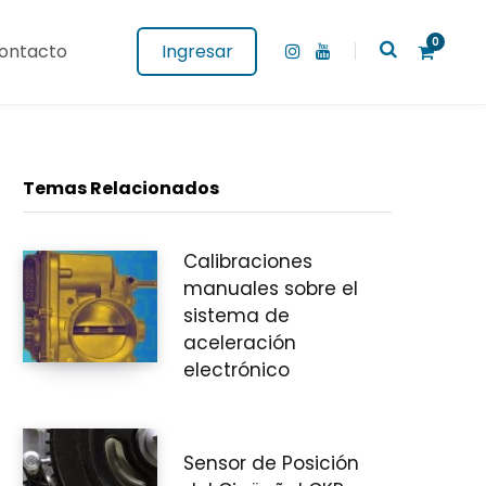
0
ontacto
Ingresar
I
Y
n
o
s
u
t
T
a
u
g
b
C
r
e
a
Temas Relacionados
m
Calibraciones
a
manuales sobre el
sistema de
aceleración
r
electrónico
Sensor de Posición
r