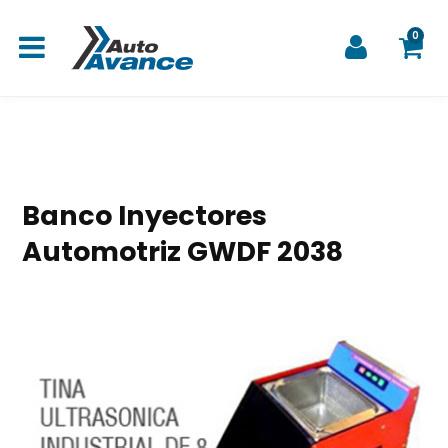
0
C
Banco Inyectores
a
Automotriz GWDF 2038
r
r