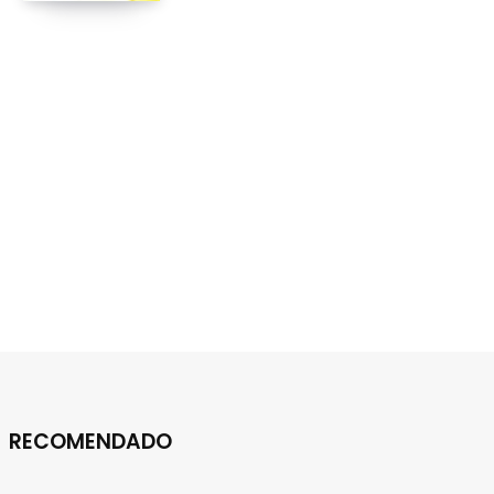
e
c
o
m
RECOMENDADO
p