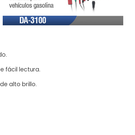
do.
e fácil lectura.
e alto brillo.
.