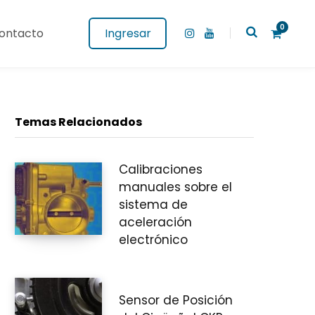
0
ontacto
Ingresar
I
Y
n
o
s
u
t
T
a
u
g
b
C
r
e
a
Temas Relacionados
m
Calibraciones
a
manuales sobre el
sistema de
aceleración
r
electrónico
Sensor de Posición
r