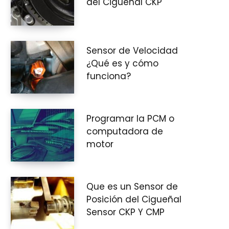
del Cigüeñal CKP
i
Sensor de Velocidad
¿Qué es y cómo
funciona?
t
Programar la PCM o
computadora de
o
motor
Que es un Sensor de
d
Posición del Cigueñal
Sensor CKP Y CMP