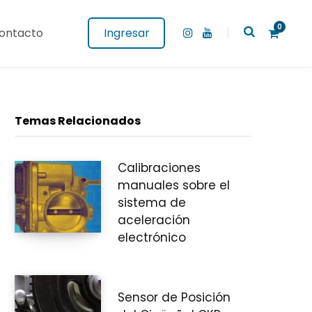
0
ontacto
Ingresar
I
Y
n
o
s
u
t
T
a
u
g
b
C
r
e
a
Temas Relacionados
m
Calibraciones
a
manuales sobre el
sistema de
aceleración
r
electrónico
Sensor de Posición
r