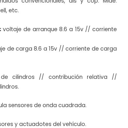
didos convencionales, dis y cop. Mide:
l, etc.
:
voltaje de arranque 8.6 a 15v // corriente
je de carga 8.6 a 15v // corriente de carga
e cilindros // contribución relativa //
lindros.
la sensores de onda cuadrada.
sores y actuadotes del vehículo.