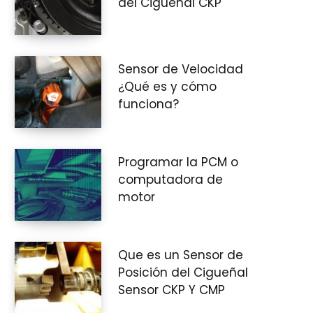
del Cigüeñal CKP
i
Sensor de Velocidad
¿Qué es y cómo
funciona?
t
Programar la PCM o
computadora de
o
motor
Que es un Sensor de
d
Posición del Cigueñal
Sensor CKP Y CMP