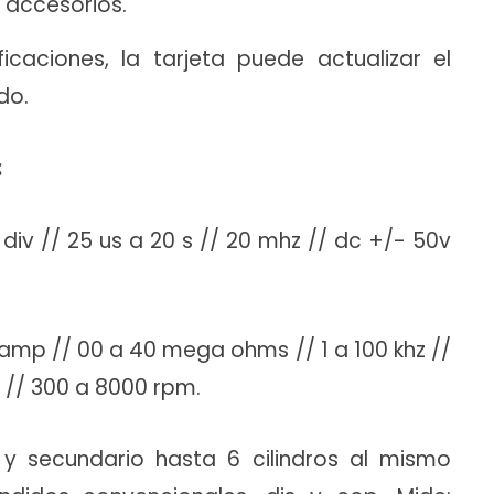
 accesorios.
caciones, la tarjeta puede actualizar el
do.
:
 div // 25 us a 20 s // 20 mhz // dc +/- 50v
4 amp // 00 a 40 mega ohms // 1 a 100 khz //
a // 300 a 8000 rpm.
 y secundario hasta 6 cilindros al mismo