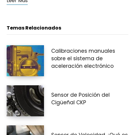
Leer Más
e
Temas Relacionados
c
Calibraciones manuales
sobre el sistema de
o
aceleración electrónico
m
Sensor de Posición del
Cigüeñal CKP
p
Sensor de Velocidad ¿Qué es