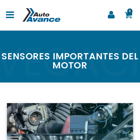
0
VEGAC
C
ETIQUETA
SENSORES IMPORTANTES DEL
MOTOR
a
r
r