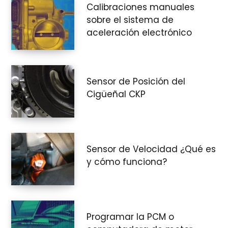
Calibraciones manuales
e
sobre el sistema de
aceleración electrónico
c
Sensor de Posición del
Cigüeñal CKP
o
Sensor de Velocidad ¿Qué es
m
y cómo funciona?
p
Programar la PCM o