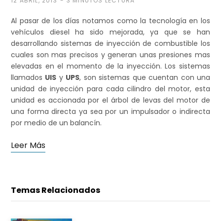
12 ABRIL, 2013
3 MINUTOS LECTURA
Al pasar de los días notamos como la tecnología en los
vehículos diesel ha sido mejorada, ya que se han
i
desarrollando sistemas de inyección de combustible los
cuales son mas precisos y generan unas presiones mas
elevadas en el momento de la inyección. Los sistemas
llamados
UIS
y
UPS
, son sistemas que cuentan con una
t
unidad de inyección para cada cilindro del motor, esta
unidad es accionada por el árbol de levas del motor de
una forma directa ya sea por un impulsador o indirecta
por medio de un balancín.
o
Leer Más
d
Temas Relacionados