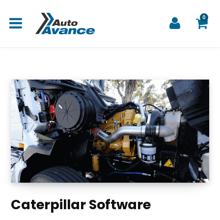
0
C
a
r
Caterpillar Software
r