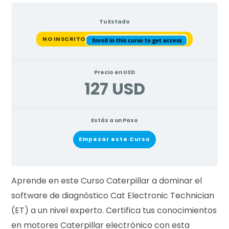
Tu Estado
NO INSCRITO
i
Enroll in this curso to get access
Precio en USD
127 USD
t
Estás a un Paso
o
Empezar este Curso
Aprende en este Curso Caterpillar a dominar el
d
software de diagnóstico Cat Electronic Technician
(ET) a un nivel experto. Certifica tus conocimientos
en motores Caterpillar electrónico con esta