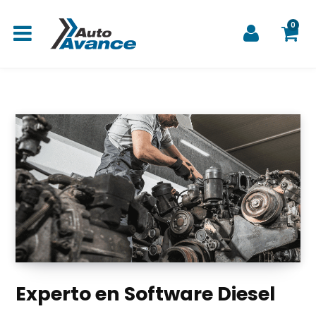
0
C
a
r
Experto en Software Diesel
r