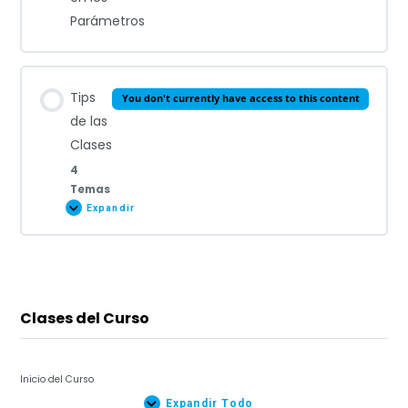
Parámetros
Tips
You don't currently have access to this content
de las
Clases
4
Temas
Expandir
Tips
de
las
Clases
Contenido de esta Clase
0% COMPLETADO
0/4 Pasos
Clases del Curso
Tip 1
Inicio del Curso
Expandir Todo