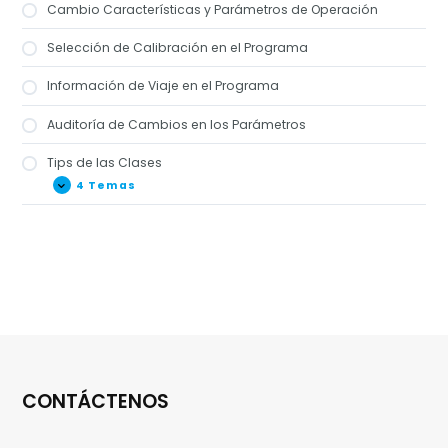
Cambio Características y Parámetros de Operación
Selección de Calibración en el Programa
Información de Viaje en el Programa
Auditoría de Cambios en los Parámetros
Tips de las Clases
4 Temas
Tips
Expandir
de
las
Clases
Tip 1
Tip 2
Tip 3
Tip 4
CONTÁCTENOS