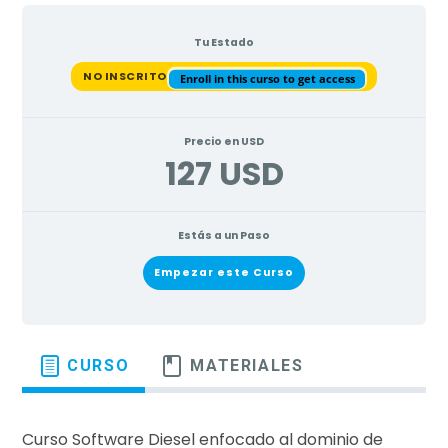
Tu Estado
NO INSCRITO
i
Enroll in this curso to get access
Precio en USD
127 USD
t
Estás a un Paso
o
Empezar este Curso
CURSO
MATERIALES
d
Curso Software Diesel enfocado al dominio de