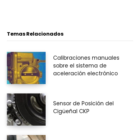
e
Temas Relacionados
c
Calibraciones manuales
o
sobre el sistema de
aceleración electrónico
m
Sensor de Posición del
Cigüeñal CKP
p