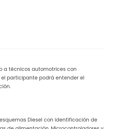
i
t
o a técnicos automotrices con
 el participante podrá entender el
o
ción.
d
s esquemas Diesel con identificación de
apas de alimentación, Microcontroladores y