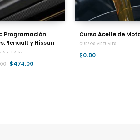
AÑADIR AL CARRITO
ADD TO CART
o Programación
Curso Aceite de Mot
s: Renault y Nissan
CURSOS VIRTUALES
 VIRTUALES
$
0.00
El
El
$
474.00
.00
precio
precio
original
actual
era:
es:
$497.00.
$474.00.