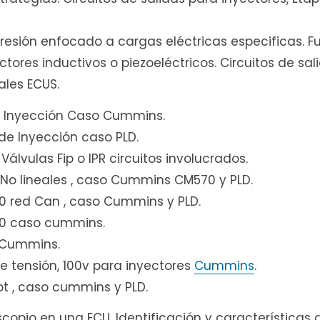
 Presión enfocado a cargas eléctricas especificas. F
tores inductivos o piezoeléctricos. Circuitos de sal
ales ECUS.
de Inyección Caso Cummins.
 de Inyección caso PLD.
Válvulas Fip o IPR circuitos involucrados.
 No lineales , caso Cummins CM570 y PLD.
30 red Can , caso Cummins y PLD.
850 caso cummins.
s Cummins.
 de tensión, 100v para inyectores
Cummins
.
Igbt , caso cummins y PLD.
copio en una ECU. Identificación y características