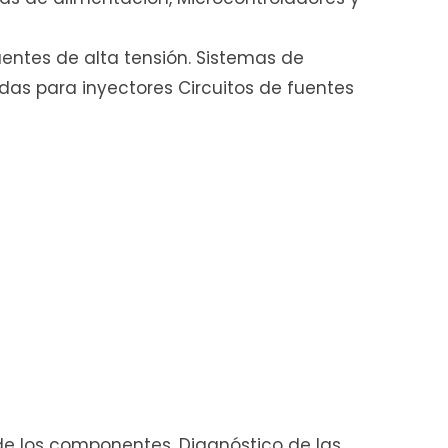
e
uentes de alta tensión. Sistemas de
idas para inyectores Circuitos de fuentes
c
o
m
p
 de los componentes. Diagnóstico de las