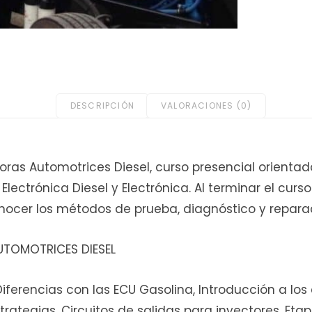
Diesel
cantidad
DESCRIPCIÓN
VALORACIONES (0)
as Automotrices Diesel, curso presencial orientad
ectrónica Diesel y Electrónica. Al terminar el curso
nocer los métodos de prueba, diagnóstico y repara
TOMOTRICES DIESEL
 Diferencias con las ECU Gasolina, Introducción a lo
trategias. Circuitos de salidas para inyectores, Et