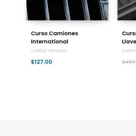
ADD TO CART
Curso Camiones
Curs
International
Llave
CURSOS VIRTUALES
CURSOS
$
127.00
$
497