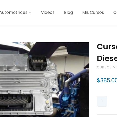
Automotrices
Videos
Blog
Mis Cursos
C
Curs
Diese
CURSOS VI
$
385.0
Curso
Reparació
Ecus: