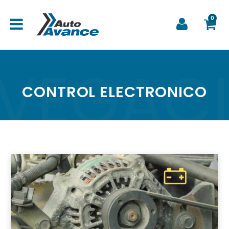
0
VEGAC
C
ETIQUETA
CONTROL ELECTRONICO
a
r
r