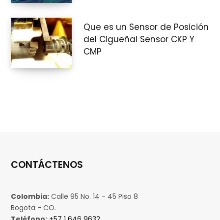
r
Que es un Sensor de Posición
del Cigueñal Sensor CKP Y
CMP
a
s
CONTÁCTENOS
Colombia:
Calle 95 No. 14 - 45 Piso 8
Bogota - CO.
Teléfono:
+57 1 646 9632