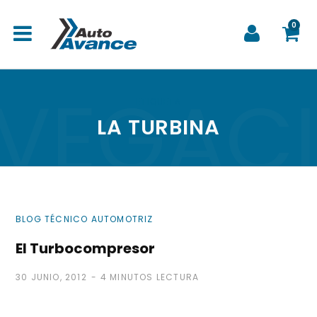
0
VEGAC
C
ETIQUETA
LA TURBINA
a
BLOG TÉCNICO AUTOMOTRIZ
r
El Turbocompresor
30 JUNIO, 2012
4 MINUTOS LECTURA
r