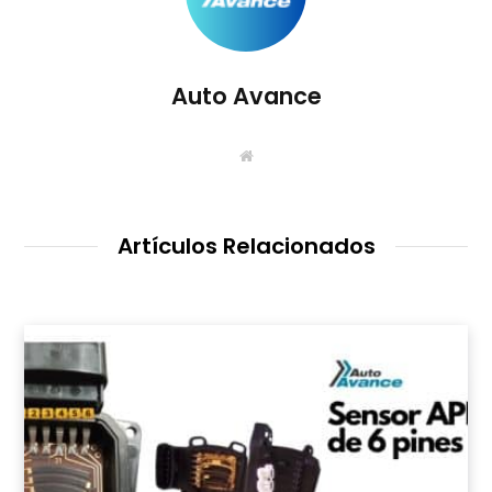
Auto Avance
S
i
t
i
o
W
Artículos Relacionados
e
b