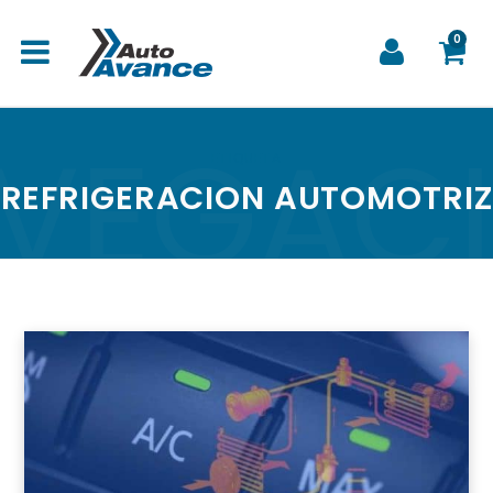
0
VEGAC
C
ETIQUETA
REFRIGERACION AUTOMOTRIZ
a
r
r