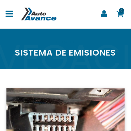
0
VEGAC
C
ETIQUETA
SISTEMA DE EMISIONES
a
r
r