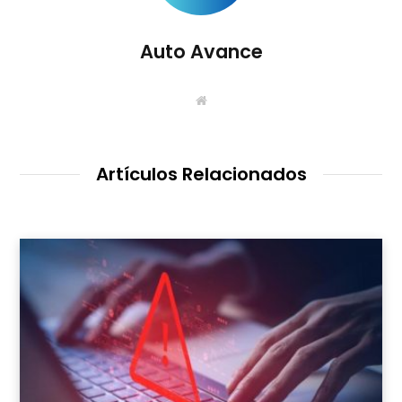
Auto Avance
S
i
t
i
o
W
Artículos Relacionados
e
b