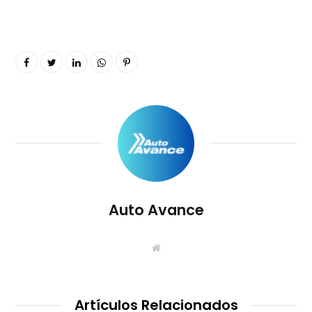
Auto Avance
S
i
t
i
o
W
Artículos Relacionados
e