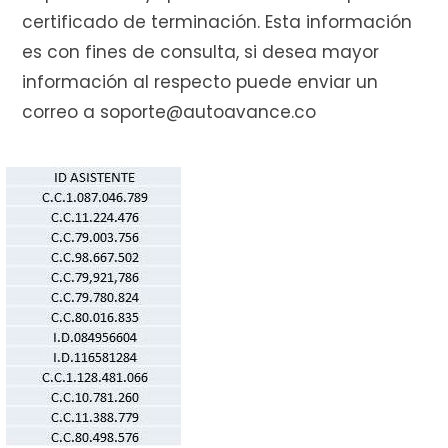
e
certificado de terminación. Esta información
es con fines de consulta, si desea mayor
información al respecto puede enviar un
correo a soporte@autoavance.co
c
o
m
p