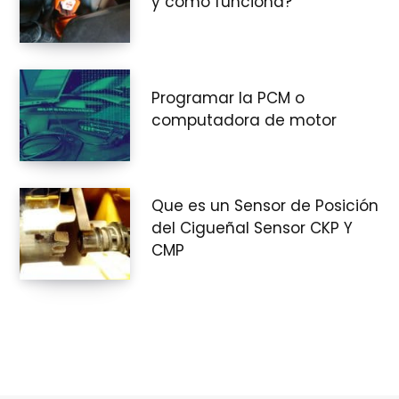
y cómo funciona?
r
Programar la PCM o
computadora de motor
a
Que es un Sensor de Posición
s
del Cigueñal Sensor CKP Y
CMP