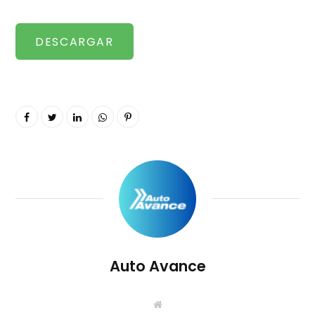
DESCARGAR
i
t
o
d
Auto Avance
S
i