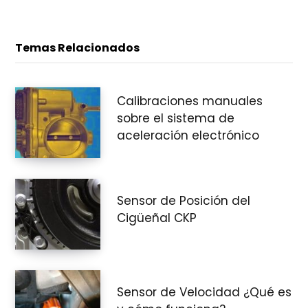
e
t
i
o
W
Temas Relacionados
e
b
c
Calibraciones manuales
sobre el sistema de
aceleración electrónico
o
Sensor de Posición del
m
Cigüeñal CKP
p
Sensor de Velocidad ¿Qué es