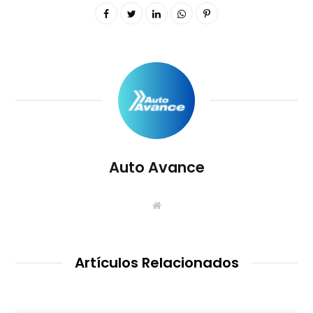
Auto Avance
S
i
t
i
o
W
Artículos Relacionados
e
b