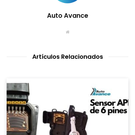
Auto Avance
S
i
t
i
o
W
Artículos Relacionados
e
b