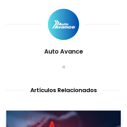
Auto Avance
S
i
t
i
o
W
Artículos Relacionados
e
b