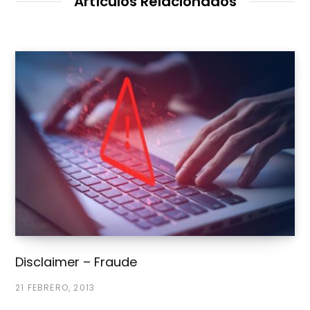
Artículos Relacionados
e
b
Disclaimer – Fraude
21 FEBRERO, 2013