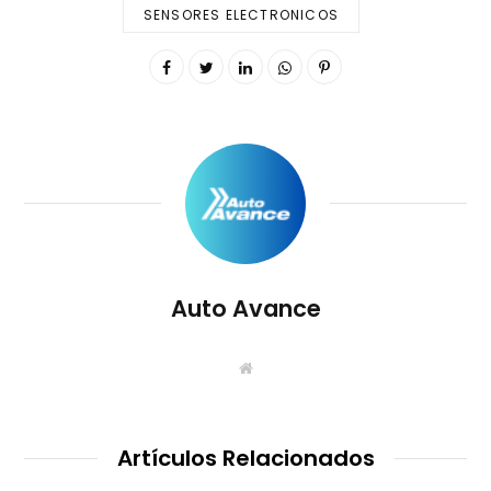
SENSORES ELECTRONICOS
Auto Avance
S
i
t
i
o
W
Artículos Relacionados
e
b