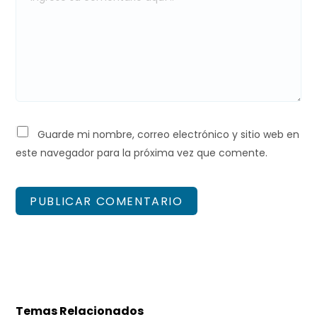
PSA (Peugeot S.A.)
96 563 00380
0445
Toyota 22100 33030
Toyota /
CP3
010
Mini
106
0445
Hyundai 33100 27400
Hyundai /
CP3
Guarde mi nombre, correo electrónico y sitio web en
010
CR Kia Motors
Kia
este navegador para la próxima vez que comente.
121
Slovakia 33100 27400
0445
Mercedes-Benz 664
Mercedes
CP3
010
070 00 01
127
CR Mercedes-
Benz 664 070 02 01
CR Mercedes-
Benz A 664 070 02 01
Temas Relacionados
CR Mercedes-