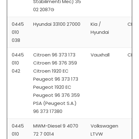
Stabilimenti Mec) 35
02 2087G
0445
Hyundai 33100 27000
Kia /
CP1
010
Hyundai
038
0445
Citroen 96 373 173
Vauxhall
CP3
010
Citroen 96 376 359
042
Citroen 1920 EC
Peugeot 96 373 173
Peugeot 1920 EC
Peugeot 96 376 359
PSA (Peugeot S.A.)
96 373 17380
0445
MWM-Diesel 9 4070
Volkswagen
010
72 7 0014
LTVW