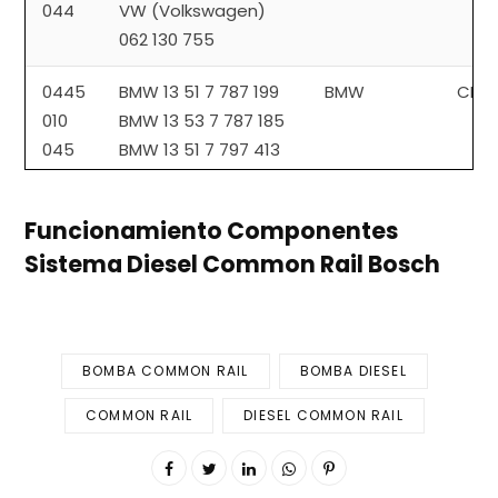
044
VW (Volkswagen)
062 130 755
0445
BMW 13 51 7 787 199
BMW
CP3
010
BMW 13 53 7 787 185
045
BMW 13 51 7 797 413
BMW XX XX 7 824 028
BMW XX XX 7 788 670
Funcionamiento Componentes
Sistema Diesel Common Rail Bosch
0445
Citroen 96 421 669
Citroen /
CP1
010
Citroen 1920 EA
Peugeot
046
Peugeot 96 421 669
Peugeot 1920 EA
BOMBA COMMON RAIL
BOMBA DIESEL
PSA (Peugeot S.A.)
96 561 54380
COMMON RAIL
DIESEL COMMON RAIL
0445
Toyota 22100 33011
Toyota
CP3
010