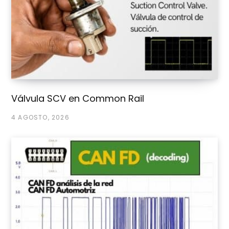
078
Mercedes-Benz 646
070 01 01
Mercedes-Benz A
646 070 01 01
Mercedes-Benz A
646 070 03 01
Mercedes-Benz 646
Válvula SCV en Common Rail
070 03 01
4 AGOSTO, 2026
Mercedes-Benz A
648 070 00 01
0445
Fiat 46779630
Fiat
CP1
010
Ford 9S519 A543 AA
080
Ford 1539539
0445
VM (Motori /
VM
CP3
010
Stabilimenti Mec) 35