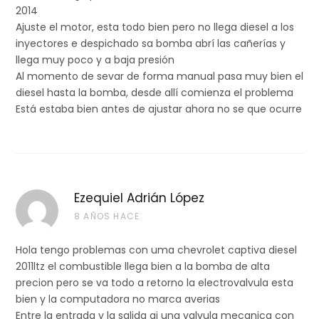
CR Renault 82 00
2014
Ajuste el motor, esta todo bien pero no llega diesel a los
340 063
inyectores e despichado sa bomba abrí las cañerías y
CR Renault 82 00
llega muy poco y a baja presión
680 077
Al momento de sevar de forma manual pasa muy bien el
CR Renault 82 00
diesel hasta la bomba, desde allí comienza el problema
546 112
Está estaba bien antes de ajustar ahora no se que ocurre
CR Renault 82 00
803 375
0445
Hyundai 33100 4A010
Kia /
CP3
010
Hyundai
Ezequiel Adrián López
101
8 AÑOS HACE
0445
Citroen 1920 HT
Peugeot
CP1H
Hola tengo problemas con uma chevrolet captiva diesel
010
CR Ford 3M5Q9
2011ltz el combustible llega bien a la bomba de alta
102
A543 DB
precion pero se va todo a retorno la electrovalvula esta
CR Ford 1347282
bien y la computadora no marca averias
Entre la entrada y la salida ai una valvula mecanica con
CR Ford 1490844