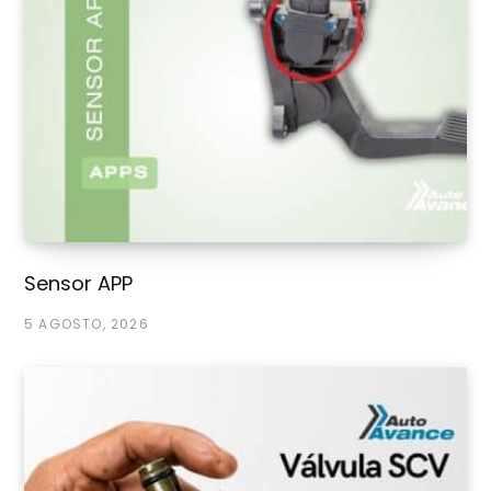
BMW 13 51 7 797 414
BMW XX XX 8 511 826
0445
Opel 09109268
Renault
CP3
010
Renault 82 00 108
075
225
Renault 82 00 055
072
Renault 82 00 461
506
Sensor APP
Renault 82 00 456
693
5 AGOSTO, 2026
Renault 82 00 367 121
Renault 82 00 659
759
0445
Mercedes-Benz 648
Mercedes
CP3
010
070 00 01