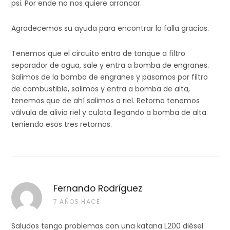
psi. Por ende no nos quiere arrancar.
010
Fiat 55192138
097
Fiat 93178675
Agradecemos su ayuda para encontrar la falla gracias.
Fiat 55204599
Fiat 55193731
Tenemos que el circuito entra de tanque a filtro
separador de agua, sale y entra a bomba de engranes.
Ford 55204599
Salimos de la bomba de engranes y pasamos por filtro
Opel 93188709
de combustible, salimos y entra a bomba de alta,
Opel 93182410
tenemos que de ahí salimos a riel. Retorno tenemos
Opel 55193731
válvula de alivio riel y culata llegando a bomba de alta
Opel 55204599
teniendo esos tres retornos.
SAAB (SAAB
Automobile AB)
93188709
0445
Renault 82 00 409
Renault /
CP3
Fernando Rodríguez
010
390
Vauxhall
7 AÑOS HACE
099
CR Renault 82 00
Vivaro 2.0
564 112
Saludos tengo problemas con una katana L200 diésel