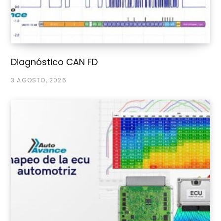
084
02 2103F
0445
Isuzu 8-97327-924-0
Vauxhall
CP3
010
Isuzu 8-97327-924-1
086
Isuzu 8-97327-924-2
Diagnóstico CAN FD
Isuzu 8-97327-924-3
Opel 97327924
3 AGOSTO, 2026
0445
Citroen 96 481 471
Peugeot
CP3
010
Citroen 1920 FZ
089
Citroen 96 518 443
Citroen 96 492 841
Ford 3M5Q9 A543 AB
Ford 1313844
Ford 1230996
Ford 3M5Q9 A543 AA
Mazda Y601 13800A
-9A