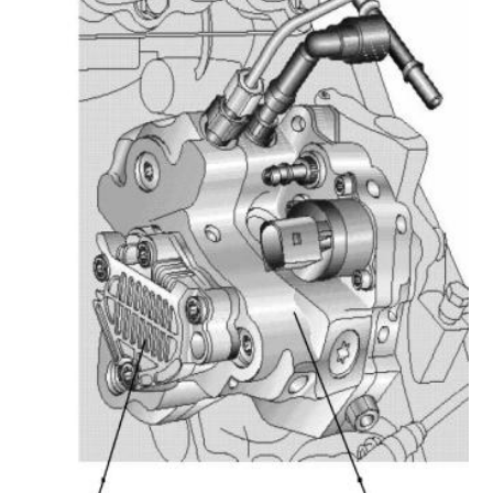
r
a
s