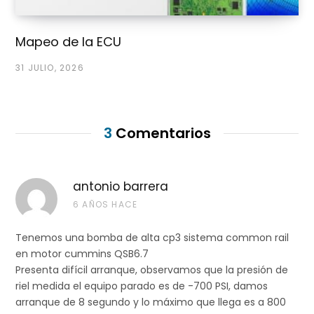
Mazda Y601-13-800A
Peugeot 96 481 471
Mapeo de la ECU
Peugeot 96 492 841
Peugeot 1920 FZ
31 JULIO, 2026
Peugeot 96 518 443
Volvo 8603491
3
Comentarios
0445
Fiat 55185549
Vauxhall
CP1
010
Opel 93177319
092
Suzuki 15110 84E50
antonio barrera
000
6 AÑOS HACE
Suzuki 15110-84E50
Tenemos una bomba de alta cp3 sistema common rail
0445
Honda 16410 RBDA
Honda
CP3
en motor cummins QSB6.7
010
E000
Presenta difícil arranque, observamos que la presión de
093
riel medida el equipo parado es de -700 PSI, damos
arranque de 8 segundo y lo máximo que llega es a 800
0445
Fiat 55185339
Vauxhall
CP1H