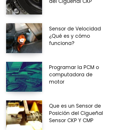
del Cigüeñal CKP
i
Sensor de Velocidad
¿Qué es y cómo
funciona?
t
Programar la PCM o
computadora de
o
motor
Que es un Sensor de
d
Posición del Cigueñal
Sensor CKP Y CMP