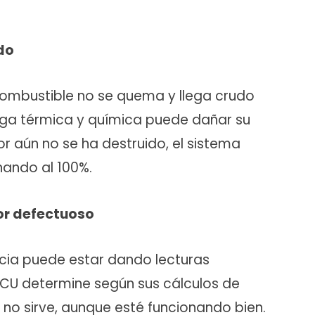
ido
l combustible no se quema y llega crudo
arga térmica y química puede dañar su
dor aún no se ha destruido, el sistema
nando al 100%.
or defectuoso
encia puede estar dando lecturas
 ECU determine según sus cálculos de
 no sirve, aunque esté funcionando bien.