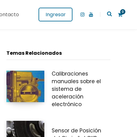
0
ontacto
Ingresar
I
Y
n
o
s
u
t
T
a
u
g
b
C
r
e
a
Temas Relacionados
m
Calibraciones
a
manuales sobre el
sistema de
aceleración
r
electrónico
Sensor de Posición
r