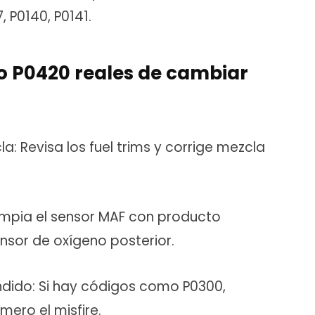
 P0140, P0141.
go P0420 reales de cambiar
a: Revisa los fuel trims y corrige mezcla
impia el sensor MAF con producto
nsor de oxígeno posterior.
ndido: Si hay códigos como P0300,
imero el misfire.