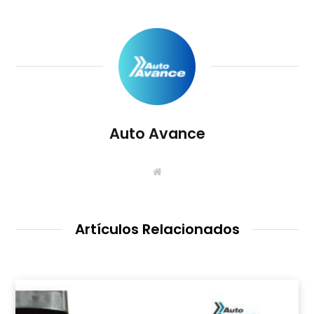
Auto Avance
S
i
t
i
o
W
Artículos Relacionados
e
b