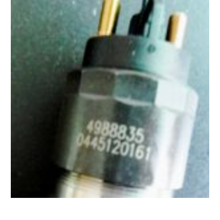
e
c
o
m
p