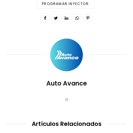
PROGRAMAR INYECTOR
Auto Avance
S
i
t
i
o
W
Artículos Relacionados
e
b