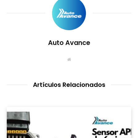
Auto Avance
S
i
t
i
o
W
Artículos Relacionados
e
b