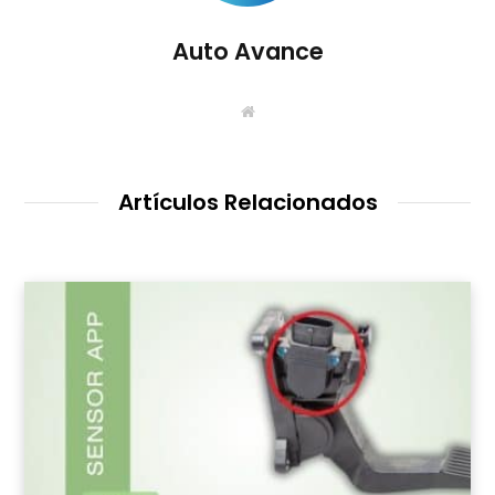
Auto Avance
S
i
t
i
o
W
Artículos Relacionados
e
b