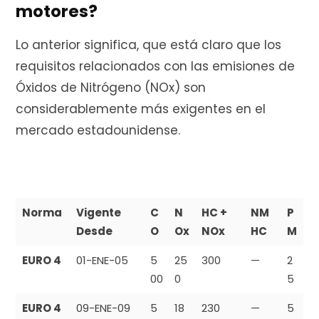
motores?
Lo anterior significa, que está claro que los
requisitos relacionados con las emisiones de
Óxidos de Nitrógeno (NOx) son
considerablemente más exigentes en el
mercado estadounidense.
Norma
Vigente
C
N
HC +
NM
P
Desde
O
Ox
NOx
HC
M
EURO 4
01-ENE-05
5
25
300
—
2
00
0
5
EURO 4
09-ENE-09
5
18
230
—
5