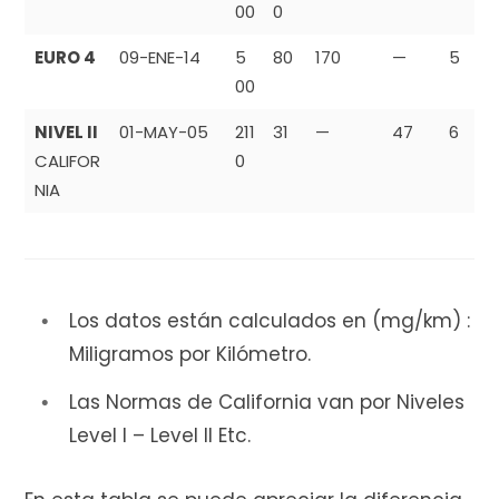
00
0
EURO 4
09-ENE-14
5
80
170
—
5
00
NIVEL II
01-MAY-05
211
31
—
47
6
CALIFOR
0
NIA
Los datos están calculados en (mg/km) :
Miligramos por Kilómetro.
Las Normas de California van por Niveles
Level I – Level II Etc.