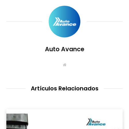
Auto Avance
S
i
t
i
o
W
Artículos Relacionados
e
b