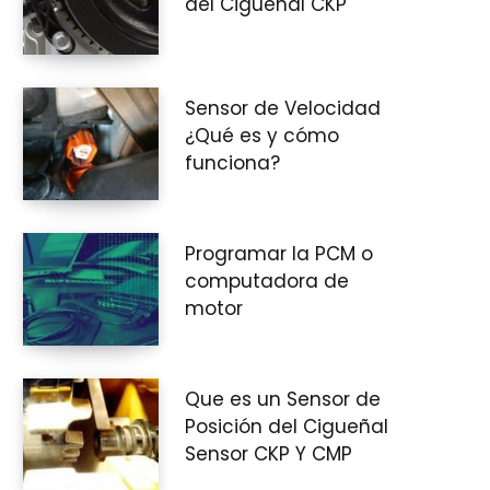
del Cigüeñal CKP
i
Sensor de Velocidad
¿Qué es y cómo
funciona?
t
Programar la PCM o
computadora de
o
motor
Que es un Sensor de
d
Posición del Cigueñal
Sensor CKP Y CMP