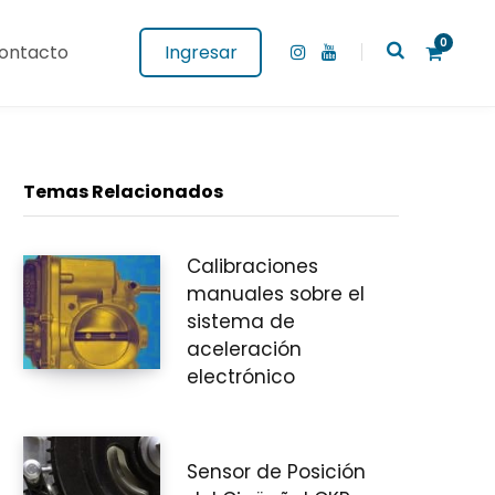
0
ontacto
Ingresar
I
Y
n
o
s
u
t
T
a
u
g
b
C
r
e
a
Temas Relacionados
m
Calibraciones
a
manuales sobre el
sistema de
aceleración
r
electrónico
Sensor de Posición
r