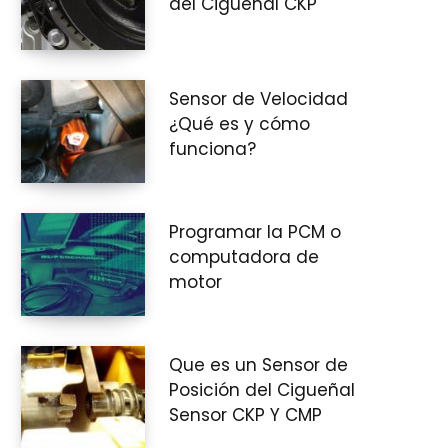
del Cigüeñal CKP
i
Sensor de Velocidad
¿Qué es y cómo
funciona?
t
Programar la PCM o
computadora de
o
motor
Que es un Sensor de
d
Posición del Cigueñal
Sensor CKP Y CMP