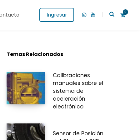
0
ontacto
Ingresar
I
Y
n
o
s
u
t
T
a
u
g
b
C
r
e
a
Temas Relacionados
m
Calibraciones
a
manuales sobre el
sistema de
aceleración
r
electrónico
Sensor de Posición
r