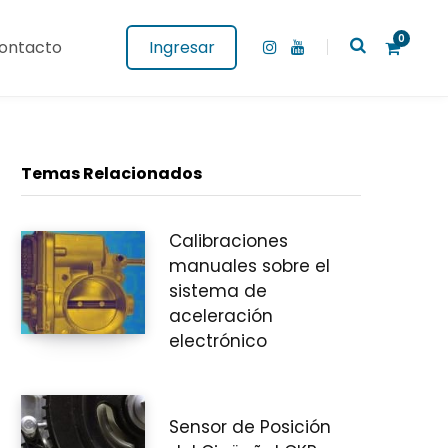
0
ontacto
Ingresar
I
Y
n
o
s
u
t
T
a
u
g
b
C
r
e
a
Temas Relacionados
m
Calibraciones
a
manuales sobre el
sistema de
aceleración
r
electrónico
Sensor de Posición
r