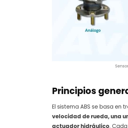
Sensor
Principios gene
El sistema ABS se basa en t
velocidad de rueda, una un
actuador hidráulico
. Cada