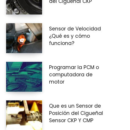
del Cigüeñal CKP
i
Sensor de Velocidad
¿Qué es y cómo
funciona?
t
Programar la PCM o
computadora de
o
motor
Que es un Sensor de
d
Posición del Cigueñal
Sensor CKP Y CMP