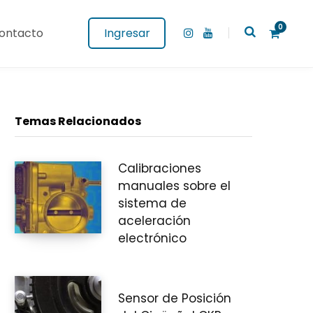
0
ontacto
Ingresar
I
Y
n
o
s
u
t
T
a
u
g
b
C
r
e
a
Temas Relacionados
m
Calibraciones
a
manuales sobre el
sistema de
aceleración
r
electrónico
Sensor de Posición
r