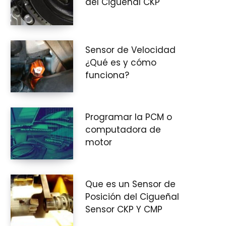
del Cigüeñal CKP
i
Sensor de Velocidad
¿Qué es y cómo
funciona?
t
Programar la PCM o
computadora de
o
motor
Que es un Sensor de
d
Posición del Cigueñal
Sensor CKP Y CMP