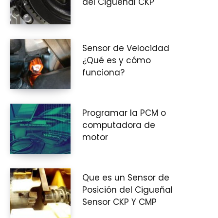
del Cigüeñal CKP
i
Sensor de Velocidad
¿Qué es y cómo
funciona?
t
Programar la PCM o
computadora de
o
motor
Que es un Sensor de
d
Posición del Cigueñal
Sensor CKP Y CMP