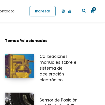
0
ontacto
Ingresar
I
Y
n
o
s
u
t
T
a
u
g
b
C
r
e
a
Temas Relacionados
m
Calibraciones
a
manuales sobre el
sistema de
aceleración
r
electrónico
Sensor de Posición
r