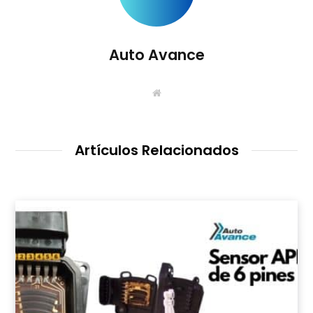
Auto Avance
S
i
t
i
o
W
Artículos Relacionados
e
b