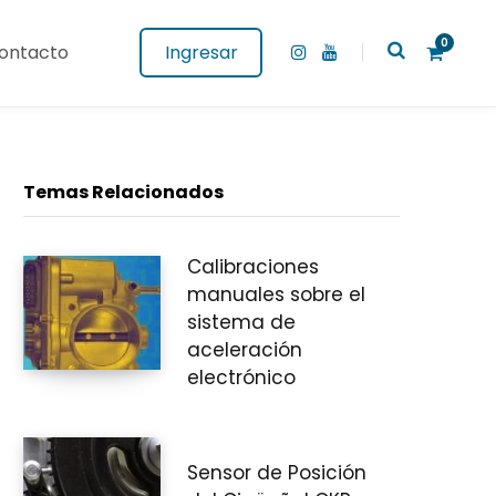
0
ontacto
Ingresar
I
Y
n
o
s
u
t
T
a
u
g
b
C
r
e
a
Temas Relacionados
m
Calibraciones
a
manuales sobre el
sistema de
aceleración
r
electrónico
Sensor de Posición
r