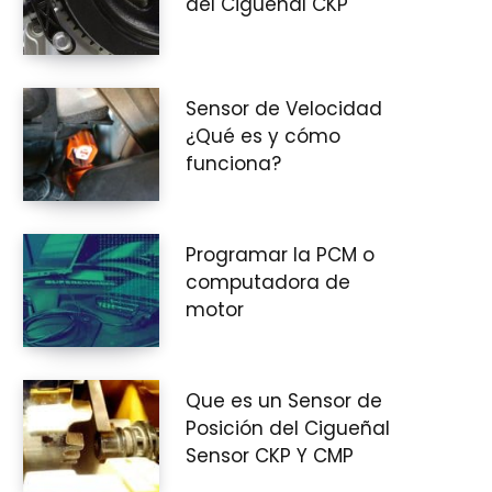
del Cigüeñal CKP
i
Sensor de Velocidad
¿Qué es y cómo
funciona?
t
Programar la PCM o
computadora de
o
motor
Que es un Sensor de
d
Posición del Cigueñal
Sensor CKP Y CMP