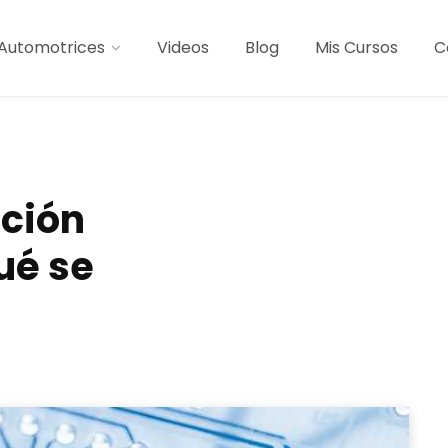
Automotrices
Videos
Blog
Mis Cursos
C
ación
ué se