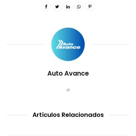
Auto Avance
S
i
t
i
o
W
Artículos Relacionados
e
b