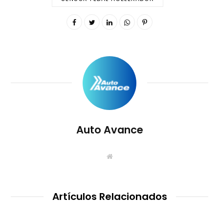
Auto Avance
S
i
t
i
o
W
Artículos Relacionados
e
b